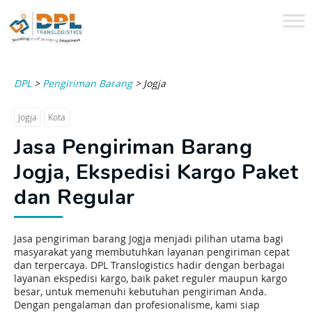
DPL
>
Pengiriman Barang
>
Jogja
Jogja
Kota
Jasa Pengiriman Barang
Jogja, Ekspedisi Kargo Paket
dan Regular
Jasa pengiriman barang Jogja menjadi pilihan utama bagi
masyarakat yang membutuhkan layanan pengiriman cepat
dan terpercaya. DPL Translogistics hadir dengan berbagai
layanan ekspedisi kargo, baik paket reguler maupun kargo
besar, untuk memenuhi kebutuhan pengiriman Anda.
Dengan pengalaman dan profesionalisme, kami siap