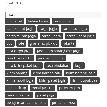
Sewa Truk
TAG
alat berat
bahan kimia
cargo darat
cargo darat jogja
cargo jogja
cargo laut jogja
cargo murah jogja
cargo udara
cargo udara jogja
cdd
cde
gran max pick up
Jakarta
jasa cargo jogja
jasa kirim barang cair jogja
jasa kirim mobil
jasa kirim motor
jasa kirim paket jogja
jasa pindahan
Jogja
kirim barang
kirim barang cair
kirim barang jogja
kirim mobil jogja
kirim paket jogja
kirim pupuk cair
l300 pick up
mobil pick up
paket 24 jam
paket dokumen
paket jogja
pengiriman barang jogja
pindahan kost