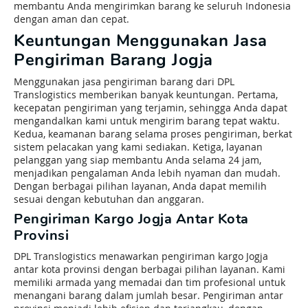
membantu Anda mengirimkan barang ke seluruh Indonesia
dengan aman dan cepat.
Keuntungan Menggunakan Jasa
Pengiriman Barang Jogja
Menggunakan jasa pengiriman barang dari DPL
Translogistics memberikan banyak keuntungan. Pertama,
kecepatan pengiriman yang terjamin, sehingga Anda dapat
mengandalkan kami untuk mengirim barang tepat waktu.
Kedua, keamanan barang selama proses pengiriman, berkat
sistem pelacakan yang kami sediakan. Ketiga, layanan
pelanggan yang siap membantu Anda selama 24 jam,
menjadikan pengalaman Anda lebih nyaman dan mudah.
Dengan berbagai pilihan layanan, Anda dapat memilih
sesuai dengan kebutuhan dan anggaran.
Pengiriman Kargo Jogja Antar Kota
Provinsi
DPL Translogistics menawarkan pengiriman kargo Jogja
antar kota provinsi dengan berbagai pilihan layanan. Kami
memiliki armada yang memadai dan tim profesional untuk
menangani barang dalam jumlah besar. Pengiriman antar