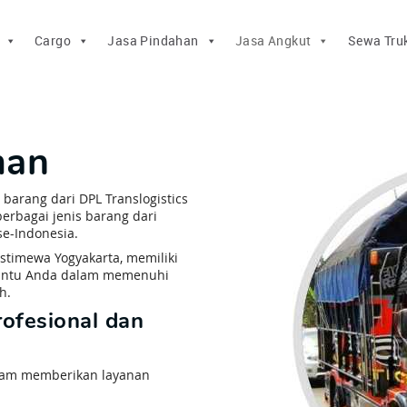
Cargo
Jasa Pindahan
Jasa Angkut
Sewa Tru
man
arang dari DPL Translogistics
erbagai jenis barang dari
se-Indonesia.
stimewa Yogyakarta, memiliki
bantu Anda dalam memenuhi
h.
ofesional dan
dalam memberikan layanan