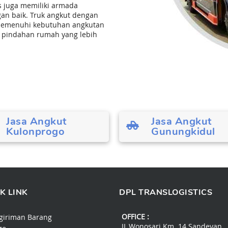
s juga memiliki armada
an baik. Truk angkut dengan
 memenuhi kebutuhan angkutan
n pindahan rumah yang lebih
Jasa Angkut
Jasa Angkut
Kulonprogo
Gunungkidul
K LINK
DPL TRANSLOGISTICS
OFFICE :
giriman Barang
JL.Wonosari Km. 14 Sandeyan