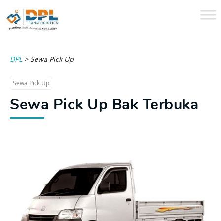
DPL
>
Sewa Pick Up
Sewa Pick Up
Sewa Pick Up Bak Terbuka