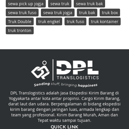
sewa pick up jogja
sewa truk
sewa truk bak
sewa truk fuso
sewa truk jogja
truk bak
truk box
Truk Double
truk engkel
truk fuso
truk kontainer
truk tronton
DPL Translogistics adalah Jasa Ekspedisi Kirim Barang di
Yogyakarta antar kota antar propinsi. Cargo Kirim Barang,
darat laut dan udara. Berpengalaman di bidang ekspedisi
kirim barang dengan jaringan luas, armada lengkap dan
team yang profesional. Kirim Barang Murah, Aman dan
Tepat waktu sampai tujuan.
QUICK LINK