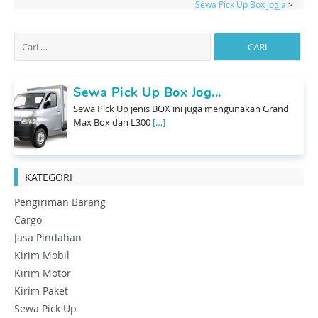
Sewa Pick Up Box Jogja
>
Sewa Pick Up Box Jog...
Sewa Pick Up jenis BOX ini juga mengunakan Grand
Max Box dan L300
[…]
KATEGORI
Pengiriman Barang
Cargo
Jasa Pindahan
Kirim Mobil
Kirim Motor
Kirim Paket
Sewa Pick Up