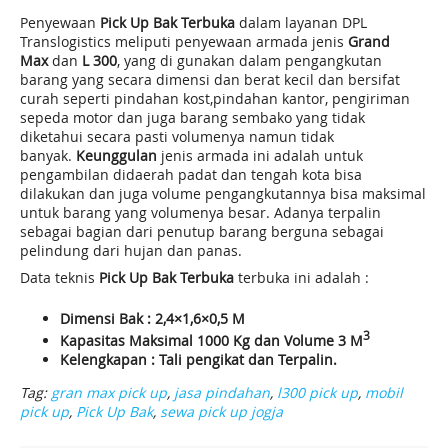
Penyewaan
Pick Up Bak Terbuka
dalam layanan DPL
Translogistics meliputi penyewaan armada jenis
Grand
Max
dan
L 300
, yang di gunakan dalam pengangkutan
barang yang secara dimensi dan berat kecil dan bersifat
curah seperti pindahan kost,pindahan kantor, pengiriman
sepeda motor dan juga barang sembako yang tidak
diketahui secara pasti volumenya namun tidak
banyak.
Keunggulan
jenis armada ini adalah untuk
pengambilan didaerah padat dan tengah kota bisa
dilakukan dan juga volume pengangkutannya bisa maksimal
untuk barang yang volumenya besar. Adanya terpalin
sebagai bagian dari penutup barang berguna sebagai
pelindung dari hujan dan panas.
Data teknis
Pick Up Bak Terbuka
terbuka ini adalah :
Dimensi Bak : 2,4×1,6×0,5 M
3
Kapasitas Maksimal 1000 Kg dan Volume 3 M
Kelengkapan : Tali pengikat dan Terpalin.
Tag:
gran max pick up
,
jasa pindahan
,
l300 pick up
,
mobil
pick up
,
Pick Up Bak
,
sewa pick up jogja