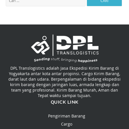
DPL Translogistics adalah Jasa Ekspedisi Kirim Barang di
Yogyakarta antar kota antar propinsi. Cargo Kirim Barang,
darat laut dan udara. Berpengalaman di bidang ekspedisi
kirim barang dengan jaringan luas, armada lengkap dan
team yang profesional. Kirim Barang Murah, Aman dan
Tepat waktu sampai tujuan.
QUICK LINK
Pengiriman Barang
Cargo