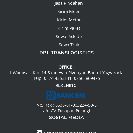
Jasa Pindahan
Kirim Mobil
Kirim Motor
Kirim Paket
Sewa Pick Up
Sewa Truk
DPL TRANSLOGISTICS
OFFICE :
JL.Wonosari Km. 14 Sandeyan Piyungan Bantul Yogyakarta.
Telp. 0274-4353141; 08562869475
REKENING
:
No. Rek : 6636-01-003224-50-5
a/n CV. Delapan Pelangi
SOSIAL MEDIA