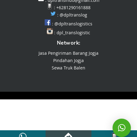
: dpltransindo@gmail.com
: +6281290161888
:
@dpltranslog
:
@dpltranslogistics
:
dpl_translogistic
Network:
Jasa Pengiriman Barang Jogja
Pindahan Jogja
Sewa Truk Balen