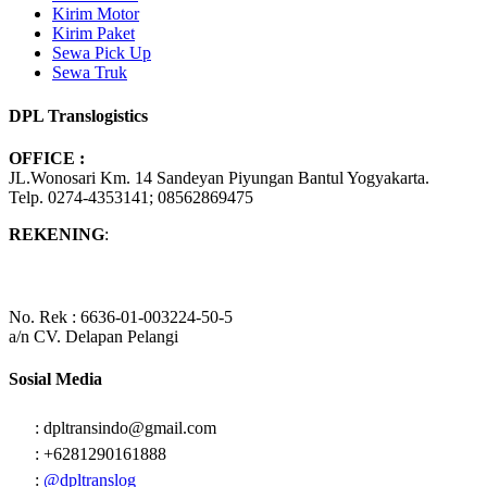
Kirim Motor
Kirim Paket
Sewa Pick Up
Sewa Truk
DPL Translogistics
OFFICE :
JL.Wonosari Km. 14 Sandeyan Piyungan Bantul Yogyakarta.
Telp. 0274-4353141; 08562869475
REKENING
:
No. Rek : 6636-01-003224-50-5
a/n CV. Delapan Pelangi
Sosial Media
: dpltransindo@gmail.com
: +6281290161888
:
@dpltranslog