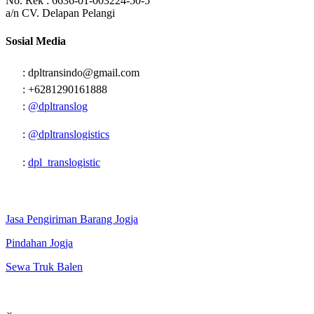
No. Rek : 6636-01-003224-50-5
a/n CV. Delapan Pelangi
Sosial Media
: dpltransindo@gmail.com
: +6281290161888
:
@dpltranslog
:
@dpltranslogistics
:
dpl_translogistic
Network:
Jasa Pengiriman Barang Jogja
Pindahan Jogja
Sewa Truk Balen