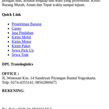
jaringan luas, armada lengkap dan team yang profesional. Kirim
Barang Murah, Aman dan Tepat waktu sampai tujuan.
Quick Link
Pengiriman Barang
Cargo
Jasa Pindahan
Kirim Mobil
Kirim Motor
Kirim Paket
Sewa Pick Up
Sewa Truk
DPL Translogistics
OFFICE :
JL.Wonosari Km. 14 Sandeyan Piyungan Bantul Yogyakarta.
Telp. 0274-4353141; 08562869475
REKENING
: