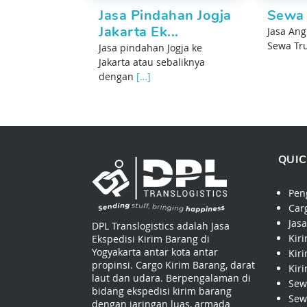
Jasa Pindahan Jogja
Sewa 
Jakarta Ek...
Jasa Ang
Sewa Tr
Jasa pindahan Jogja ke
Jakarta atau sebaliknya
dengan
[…]
QUIC
Pen
Car
Jas
DPL Translogistics adalah Jasa
Kir
Ekspedisi Kirim Barang di
Yogyakarta antar kota antar
Kir
propinsi. Cargo Kirim Barang, darat
Kir
laut dan udara. Berpengalaman di
Sew
bidang ekspedisi kirim barang
Sew
dengan jaringan luas, armada