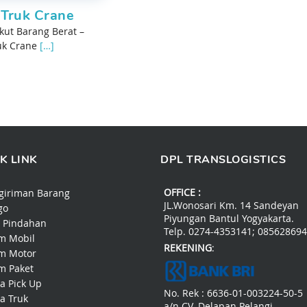
Truk Crane
kut Barang Berat –
uk Crane
[…]
K LINK
DPL TRANSLOGISTICS
OFFICE :
giriman Barang
JL.Wonosari Km. 14 Sandeyan
go
Piyungan Bantul Yogyakarta.
a Pindahan
Telp. 0274-4353141; 08562869
im Mobil
REKENING
:
im Motor
im Paket
a Pick Up
No. Rek : 6636-01-003224-50-5
a Truk
a/n CV. Delapan Pelangi