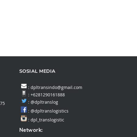
SOSIAL MEDIA
: dpltransindo@gmail.com
: +6281290161888
:
@dpltranslog
475
:
@dpltranslogistics
:
dpl_translogistic
Network: