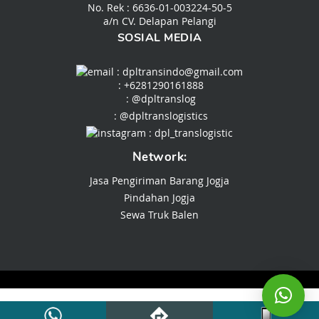
No. Rek : 6636-01-003224-50-5
a/n CV. Delapan Pelangi
SOSIAL MEDIA
: dpltransindo@gmail.com
: +6281290161888
:
@dpltranslog
:
@dpltranslogistics
:
dpl_translogistic
Network:
Jasa Pengiriman Barang Jogja
Pindahan Jogja
Sewa Truk Balen