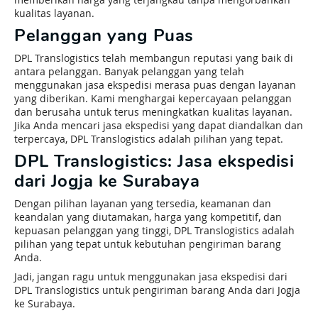
kualitas layanan.
Pelanggan yang Puas
DPL Translogistics telah membangun reputasi yang baik di
antara pelanggan. Banyak pelanggan yang telah
menggunakan jasa ekspedisi merasa puas dengan layanan
yang diberikan. Kami menghargai kepercayaan pelanggan
dan berusaha untuk terus meningkatkan kualitas layanan.
Jika Anda mencari jasa ekspedisi yang dapat diandalkan dan
terpercaya, DPL Translogistics adalah pilihan yang tepat.
DPL Translogistics: Jasa ekspedisi
dari Jogja ke Surabaya
Dengan pilihan layanan yang tersedia, keamanan dan
keandalan yang diutamakan, harga yang kompetitif, dan
kepuasan pelanggan yang tinggi, DPL Translogistics adalah
pilihan yang tepat untuk kebutuhan pengiriman barang
Anda.
Jadi, jangan ragu untuk menggunakan jasa ekspedisi dari
DPL Translogistics untuk pengiriman barang Anda dari Jogja
ke Surabaya.