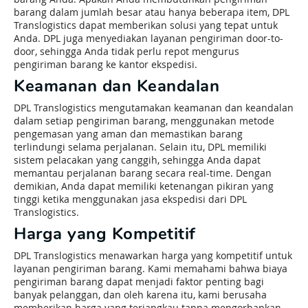
barang dalam jumlah besar atau hanya beberapa item, DPL
Translogistics dapat memberikan solusi yang tepat untuk
Anda. DPL juga menyediakan layanan pengiriman door-to-
door, sehingga Anda tidak perlu repot mengurus
pengiriman barang ke kantor ekspedisi.
Keamanan dan Keandalan
DPL Translogistics mengutamakan keamanan dan keandalan
dalam setiap pengiriman barang, menggunakan metode
pengemasan yang aman dan memastikan barang
terlindungi selama perjalanan. Selain itu, DPL memiliki
sistem pelacakan yang canggih, sehingga Anda dapat
memantau perjalanan barang secara real-time. Dengan
demikian, Anda dapat memiliki ketenangan pikiran yang
tinggi ketika menggunakan jasa ekspedisi dari DPL
Translogistics.
Harga yang Kompetitif
DPL Translogistics menawarkan harga yang kompetitif untuk
layanan pengiriman barang. Kami memahami bahwa biaya
pengiriman barang dapat menjadi faktor penting bagi
banyak pelanggan, dan oleh karena itu, kami berusaha
memberikan harga yang terjangkau tanpa mengorbankan