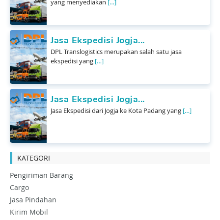
yang menyediakan
[…]
Jasa Ekspedisi Jogja...
DPL Translogistics merupakan salah satu jasa
ekspedisi yang
[…]
Jasa Ekspedisi Jogja...
Jasa Ekspedisi dari Jogja ke Kota Padang yang
[…]
KATEGORI
Pengiriman Barang
Cargo
Jasa Pindahan
Kirim Mobil