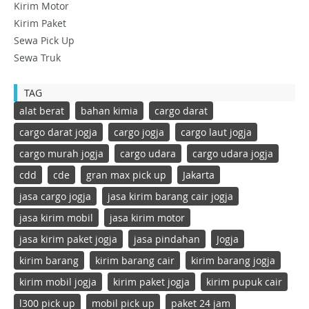
Kirim Motor
Kirim Paket
Sewa Pick Up
Sewa Truk
TAG
alat berat
bahan kimia
cargo darat
cargo darat jogja
cargo jogja
cargo laut jogja
cargo murah jogja
cargo udara
cargo udara jogja
cdd
cde
gran max pick up
Jakarta
jasa cargo jogja
jasa kirim barang cair jogja
jasa kirim mobil
jasa kirim motor
jasa kirim paket jogja
jasa pindahan
Jogja
kirim barang
kirim barang cair
kirim barang jogja
kirim mobil jogja
kirim paket jogja
kirim pupuk cair
l300 pick up
mobil pick up
paket 24 jam