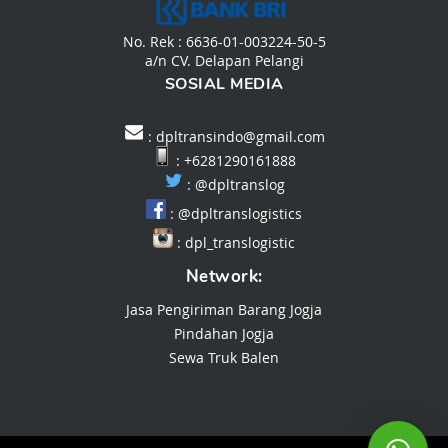
No. Rek : 6636-01-003224-50-5
a/n CV. Delapan Pelangi
SOSIAL MEDIA
: dpltransindo@gmail.com
: +6281290161888
:
@dpltranslog
:
@dpltranslogistics
:
dpl_translogistic
Network:
Jasa Pengiriman Barang Jogja
Pindahan Jogja
Sewa Truk Balen