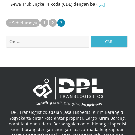
Sewa Truk Engkel 4 Roda (CDE) dengan bak
[…]
« Sebelumnya
1
2
3
DPL Translogistics adalah Jasa Ekspedisi Kirim Barang di
Yogyakarta antar kota antar propinsi. Cargo Kirim Barang,
darat laut dan udara. Berpengalaman di bidang ekspedisi
kirim barang dengan jaringan luas, armada lengkap dan