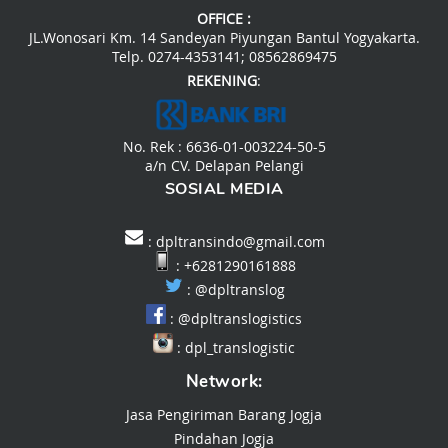
OFFICE :
JL.Wonosari Km. 14 Sandeyan Piyungan Bantul Yogyakarta.
Telp. 0274-4353141; 08562869475
REKENING
:
No. Rek : 6636-01-003224-50-5
a/n CV. Delapan Pelangi
SOSIAL MEDIA
: dpltransindo@gmail.com
: +6281290161888
:
@dpltranslog
:
@dpltranslogistics
:
dpl_translogistic
Network:
Jasa Pengiriman Barang Jogja
Pindahan Jogja